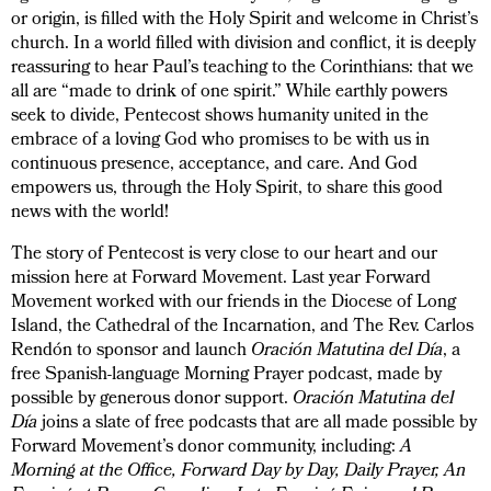
or origin, is filled with the Holy Spirit and welcome in Christ’s
church. In a world filled with division and conflict, it is deeply
reassuring to hear Paul’s teaching to the Corinthians: that we
all are “made to drink of one spirit.” While earthly powers
seek to divide, Pentecost shows humanity united in the
embrace of a loving God who promises to be with us in
continuous presence, acceptance, and care. And God
empowers us, through the Holy Spirit, to share this good
news with the world!
The story of Pentecost is very close to our heart and our
mission here at Forward Movement. Last year Forward
Movement worked with our friends in the Diocese of Long
Island, the Cathedral of the Incarnation, and The Rev. Carlos
Rendón to sponsor and launch
Oración Matutina del Día
, a
free Spanish-language Morning Prayer podcast, made by
possible by generous donor support.
Oración Matutina del
Día
joins a slate of free podcasts that are all made possible by
Forward Movement’s donor community, including:
A
Morning at the Office, Forward Day by Day, Daily Prayer, An