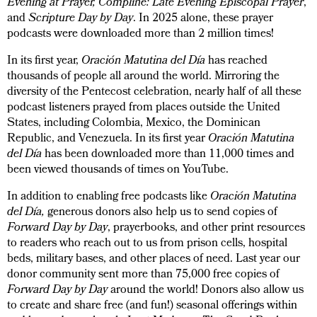
Evening at Prayer, Compline: Late Evening Episcopal Prayer
,
and
Scripture Day by Day
. In 2025 alone, these prayer
podcasts were downloaded more than 2 million times!
In its first year,
Oración Matutina del Día
has reached
thousands of people all around the world. Mirroring the
diversity of the Pentecost celebration, nearly half of all these
podcast listeners prayed from places outside the United
States, including Colombia, Mexico, the Dominican
Republic, and Venezuela. In its first year
Oración Matutina
del Día
has been downloaded more than 11,000 times and
been viewed thousands of times on YouTube.
In addition to enabling free podcasts like
Oración Matutina
del Día,
generous donors also help us to send copies of
Forward Day by Day
, prayerbooks, and other print resources
to readers who reach out to us from prison cells, hospital
beds, military bases, and other places of need. Last year our
donor community sent more than 75,000 free copies of
Forward Day by Day
around the world! Donors also allow us
to create and share free (and fun!) seasonal offerings within