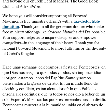
and beyond our church: Lent Madness, The Good Book
Club, and AdventWord.
We hope you will consider supporting all Forward
Movement’s free ministry offerings with a
tax-deductible
donation
. Thank you to all the generous donors who make
free ministry offerings like
Oración Matutina del Día
possible.
Your support helps us to inspire disciples and empower
evangelists—in the language of their heart. Thank you for
helping Forward Movement to more fully mirror the diversity
of Christ’s Kingdom.
Hace unas semanas, celebramos la fiesta de Pentecostés, en
que Dios nos asegura que todas y todos, sin importar idioma
u origen, estamos llenos del Espíritu Santo y somos
bienvenidos a la iglesia de Cristo. En un mundo lleno de
división y conflicto, es tan alentador oír lo que Pablo les
enseña a los corintios: que “a todos se nos dio a beber de un
solo Espíritu”. Mientras los poderes terrenales buscan dividir,
Pentecostés muestra a la humanidad unida en el abrazo de